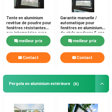
Windows coulissant en aluminium
Tente en aluminium
Garantie manuelle /
revêtue de poudre pour
automatique pour
fenêtres résistantes
fenêtres en aluminium
Fenêtres à auvents en aluminium
aux intempéries avec
de style moderne 5 ans
écran solaire
meilleur prix
meilleur prix
Pergola en aluminium extérieure
Contact
Contact
Sunroom en verre de toit
Une canopée de jardin imperméable
Pergola en aluminium extérieure
(6)
Portes coulissantes en aluminium
Portes pliantes en aluminium