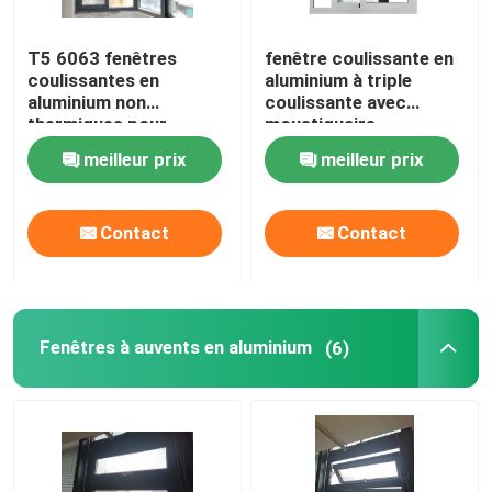
T5 6063 fenêtres
fenêtre coulissante en
Au sujet de nous
coulissantes en
aluminium à triple
aluminium non
coulissante avec
thermiques pour
moustiquaire
Visite d'usine
cuisine
meilleur prix
meilleur prix
Contrôle de qualité
Contact
Contact
Contactez-nous
Demandez une citation
Fenêtres à auvents en aluminium
(6)
fenêtres en aluminium
Fenêtres à deux battants en aluminium