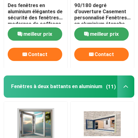
Des fenêtres en
90/180 degré
aluminium élégantes de
d'ouverture Casement
sécurité des fenêtres
personnalisé Fenêtres
modernes de coffrage
en aluminium étanche
Excellente résistance à
meilleur prix
meilleur prix
la pression du vent
Contact
Contact
Fenêtres à deux battants en aluminium
(11)