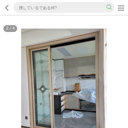
2
/
4