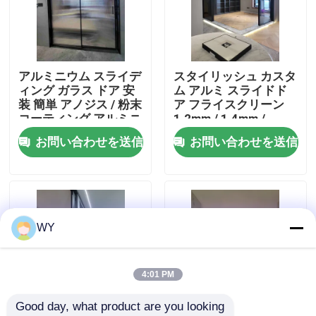
私達について
アルミニウム スライデ
スタイリッシュ カスタ
工場旅行
ィング ガラス ドア 安
ム アルミ スライドド
装 簡単 アノジス / 粉末
ア フライスクリーン
コーティング アルミニ
1.2mm / 1.4mm /
品質管理
ウム ドア
2.0mm / 2.5mm
お問い合わせを送信
お問い合わせを送信
私達に連絡しなさい
引用を要求しなさい
WY
アルミニウムガラス窓
4:01 PM
Good day, what product are you looking 
アルミの二重窓