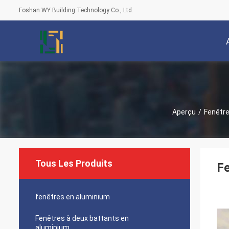
Foshan WY Building Technology Co., Ltd.
Aperçu
/
Fenêtr
Tous Les Produits
Fe
fenêtres en aluminium
Fenêtres à deux battants en
aluminium