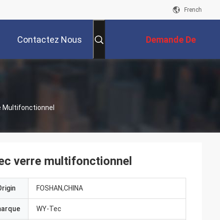
French
Contactez Nous
Demande De
Soumission
 Multifonctionnel
c verre multifonctionnel
rigin
FOSHAN,CHINA
marque
WY-Tec