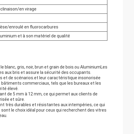
clinaison/en virage
èse/enroulé en fluorocarbures
uminium et à son matériel de qualité
e blanc, gris, noir, brun et grain de bois.ou AluminiumLes
es aux bris et assure la sécurité des occupants.
 et de scénarios.et leur caractéristique insonorisée
 bâtiments commerciaux, tels que les bureaux et les
ité élevé.
lant de 5 mm à 12 mm, ce qui permet aux clients de
risée et sûre.
sont très durables et résistantes aux intempéries, ce qui
sont le choix idéal pour ceux qui recherchent des vitres
eau.