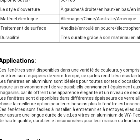
Diplôme ouvert
90/180
Le style d'ouverture
À gauche/à droite/en haut/en bas/en in
Matériel électrique
Allemagne/Chine/Australie/Amérique
Traitement de surface
Anodisé/enroulé en poudre/électrophor
Durabilité
Très durable grâce à son matériau en al
Applications:
Ces fenêtres sont disponibles dans une variété de couleurs, y compris l
fenêtres sont équipées de verre trempé, ce qui les rend très résistant
Les fenêtres en aluminium sont idéales pour toutes sortes d'occasions
assure un environnement de vie paisibleIls conviennent également aux
magasins, car ils offrent une apparence élégante et un niveau de sécur
Les fenêtres sont disponibles dans différentes épaisseurs de verre al
choisir la meilleure option pour leurs besoins.plus la fenêtre est insono
Ces fenêtres sont faciles à installer, à entretenir et à nettoyer, elles 
leur assure une longue durée de vie.Les vitres en aluminium de WY-Tec 
de haute qualité, durables et insonorisées pour leur maison ou leur bur