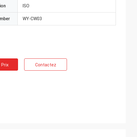
ion
ISO
umber
WY-CW03
 Prix
Contactez