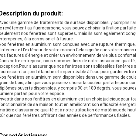
Description du produit:
Avec une gamme de traitements de surface disponibles, y compris l'an
le revêtement au fluorocarbone, vous pouvez choisir la finition parfai
seulement nos fenêtres sont superbes, mais ils sont également conçu
intempéries, à la corrosion et à l'usure.
Nos fenêtres en aluminium sont conçues avec une rupture thermique, ce
l'intérieur et l'extérieur de votre maison.Cela signifie que votre maison 
vos factures d'énergie et créer un environnement de vie plus confortab
Dans notre entreprise, nous sommes fiers de notre assurance qualité,
exception.Pour s'assurer que nos fenêtres sont solidesNos fenêtres 
fournissent un joint étanche et imperméable à l'eau pour garder votre
Nos fenêtres en aluminium sont disponibles dans une gamme de couleurs, 
grain de bois, afin que vous puissiez choisir la couleur parfaite pour
diplômes ouverts disponibles, y compris 90 et 180 degrés, vous pouvez
lumière parfait pour votre espace.
Investir dans nos fenêtres en aluminium est un choix judicieux pour tout
fonctionnalité de sa maison tout en améliorant son efficacité énergét
matière d'assurance qualité et à notre utilisation de matériaux de hau
sûr que nos fenêtres offriront des années de performances fiables.
Caractéristiques: