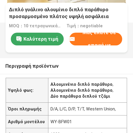
Διπλό γυάλινο αλουμίνιο διπλό παράθυρο
προσαρμοσμένο πλάτος υψηλή ασφάλεια
MOQ：10 τετραγωνικά μέτρα
Τιμή：negotiable
Μας ελάτε σε
Καλύτερη τιμή
επαφή με
Περιγραφή προϊόντων
Αλουμινένιο διπλό παράθυρο
,
Υψηλό φως:
Αλουμινένιο διπλό παράθυρο
,
Δύο παράθυρα διπλού τζάμι
Όροι πληρωμής
D/A, L/C, D/P, T/T, Western Union,
Αριθμό μοντέλου
WY-BFW01