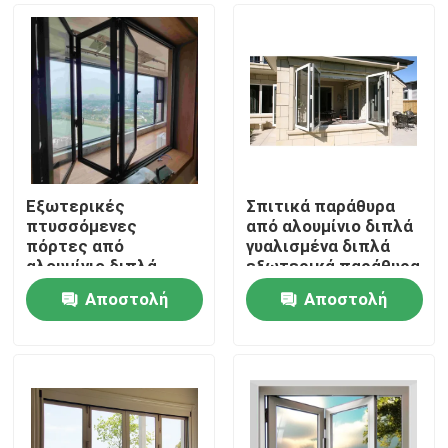
Εξωτερικές
Σπιτικά παράθυρα
πτυσσόμενες
από αλουμίνιο διπλά
πόρτες από
γυαλισμένα διπλά
αλουμίνιο διπλά
εξωτερικά παράθυρα
γυαλί ηχομόνωση
Αποστολή
Αποστολή
διπλά πόρτες για
Σπίτι
κατάστημα
ερώτησης
ερώτησης
Προϊόντα
βίντεο