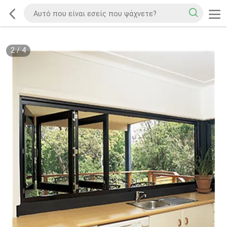
2
/
4