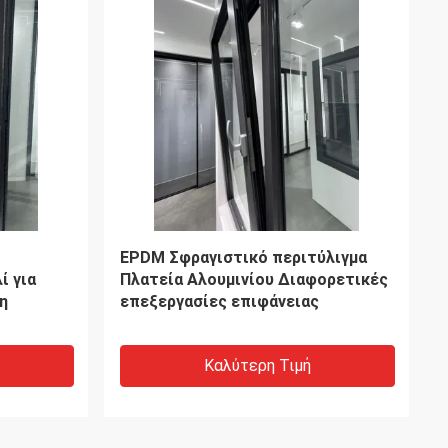
Αντικλοπτικό Αλουμίνιο Παράθυρα
 από
Πυροσκεπασμένα
 πάχος
Καλύτερη Τιμή