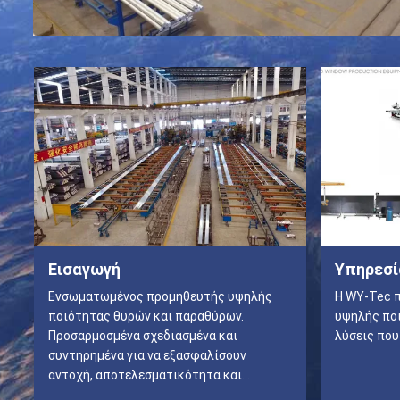
Εισαγωγή
Υπηρεσί
Ενσωματωμένος προμηθευτής υψηλής
Η WY-Tec π
ποιότητας θυρών και παραθύρων.
υψηλής ποι
Προσαρμοσμένα σχεδιασμένα και
λύσεις που
συντηρημένα για να εξασφαλίσουν
αντοχή, αποτελεσματικότητα και
σύγχρονο σχεδιασμό.