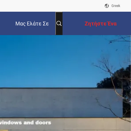
Greek
Μας Ελάτε Σε
Ζητήστε Ένα
Επαφή Με
Απόσπασμα