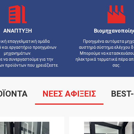
ΑΝΑΠΤΥΞΗ
Βιομηχανοποίη
ική επαγγελματική ομάδα
Προηγμένα αυτόματα μηχ
ύ και εργαστήριο προηγμένων
αυστηρά σύστημα ελέγχου δ
μηχανημάτων.
Μπορούμε να κατασκευάσου
 να συνεργαστούμε για την
ηλεκτρικά τερματικά πέρα ​​α
ων προϊόντων που χρειάζεστε.
σας.
ΟΪΌΝΤΑ
ΝΕΕΣ ΑΦΙΞΕΙΣ
BEST