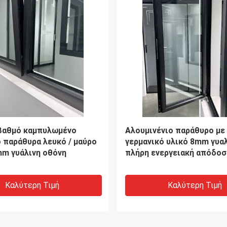
 Αλουμινίου Bifold
Προσαρμοσμένα μαύρα
Σιλικόνη Σφραγιστικό για
διασταυρωμένα παράθυρα
ακή Διακόσμηση
αλουμίνιο 1.2 mm-2.0 mm
Καλύτερη Τιμή
Καλύτερη Τιμή