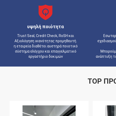
υψηλή ποιότητα
Trust Seal, Credit Check, RoSH και
Εσωτερ
Αξιολόγηση ικανότητας προμηθευτή.
σχεδιασμο
η εταιρεία διαθέτει αυστηρά ποιοτικό
σύστημα ελέγχου και επαγγελματικό
Μπορούμε
εργαστήριο δοκιμών
ανάπτυξη τ
TOP ΠΡ