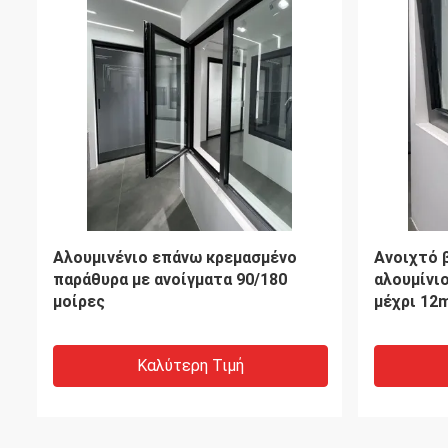
90 μοίρες Αλουμινένιο κάλυμμα
Ασφάλεια
Πνευροστασία παραθύρων 5mm
Windows 
6mm 8mm 10mm 12mm πάχος
την Οικι
γυαλιού
Καλύτερη Τιμή