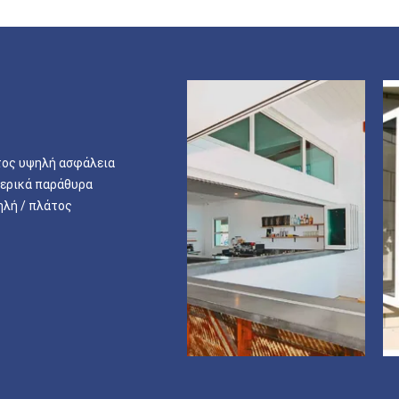
τος υψηλή ασφάλεια
τερικά παράθυρα
ηλή / πλάτος