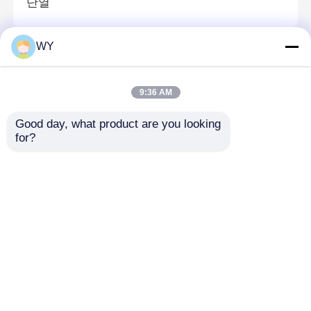
단열
알루미늄 캐시먼트 문
WY
알루미늄 프랑스 문
알루미늄 회전축 문
1.4mm-2.0mm 블랙 메탈 프레임 프랑스 문, 알루
9:36 AM
미늄 온화 유리 문
알루미늄 프랑스 문
스타일리시 파우더 코팅 알루미늄 프랑스 문
Good day, what product are you looking 
5mm-12mm 손잡이 / 힌지 / 잠금
for?
파우더 코팅 알루미늄 프랑스 문 검은 5mm-
12mm 유리 두께
고 보안 알루미늄 프랑스 문 가루 힌지 코팅
알루미늄 여닫이 창
맞춤형 사운드 proof 알루미늄 창문 위 / 아래 / 기
울기 / 열기