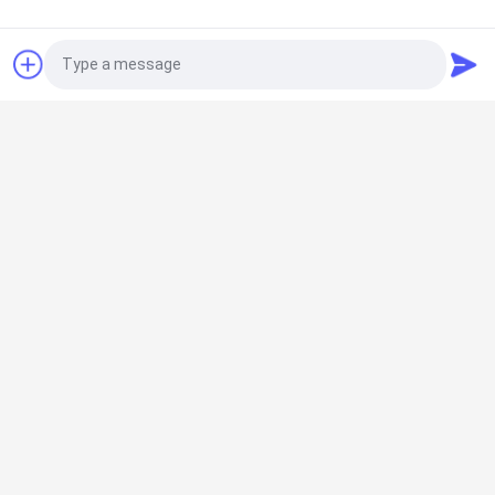
알루미늄 두꺼운 창문
외관 알루미늄 접는 문 두꺼운 유리 소리 차단 두
꺼운 문을 가게
Photo
알루미늄 회전 윈도
Video Call
맞춤형 이중 유리 슬라이딩 창 EPDM 봉인 빌라 부
엌 알루미늄 창
Audio Call
알루미늄 창문
파우더로 코팅 된 알루미늄 천장 창문