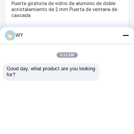
Puerta giratoria de vidrio de aluminio de doble
acristalamiento de 2 mm Puerta de ventana de
cascada
WY
puertas de aluminio del pivote
Puertas exteriores de aluminio personalizadas
5:13 AM
sin marco Puertas delanteras de cristal de
aluminio
Good day, what product are you looking 
for?
Puertas francesas de aluminio
Puertas francesas de aluminio duradero
personalizadas con vidrio templado
Inicio
Mapa del Sitio
Contactar Ahora
Desktop Site