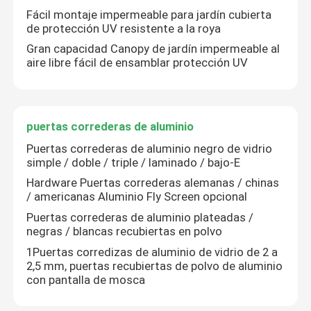
Fácil montaje impermeable para jardín cubierta
de protección UV resistente a la roya
Sobre nosotros
Gran capacidad Canopy de jardín impermeable al
aire libre fácil de ensamblar protección UV
Viaje de la fábrica
puertas correderas de aluminio
Control de calidad
Puertas correderas de aluminio negro de vidrio
simple / doble / triple / laminado / bajo-E
Éntrenos en contacto con
Hardware Puertas correderas alemanas / chinas
/ americanas Aluminio Fly Screen opcional
Pida una cita
Puertas correderas de aluminio plateadas /
negras / blancas recubiertas en polvo
1Puertas corredizas de aluminio de vidrio de 2 a
Ventanas con casilla de aluminio
2,5 mm, puertas recubiertas de polvo de aluminio
con pantalla de mosca
Ventanas dobladas de aluminio