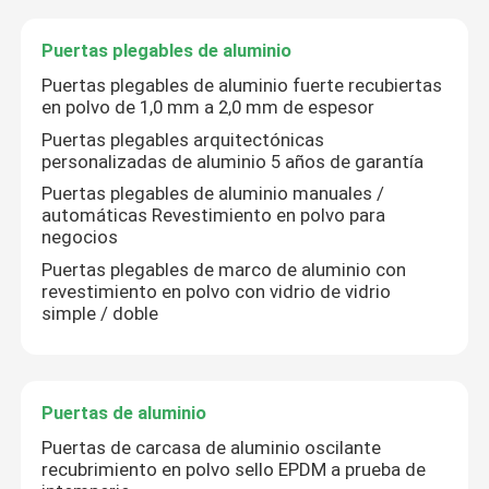
Puertas plegables de aluminio
Windows de desplazamiento de aluminio
Puertas plegables de aluminio fuerte recubiertas
en polvo de 1,0 mm a 2,0 mm de espesor
Ventanas con toldo de aluminio
Puertas plegables arquitectónicas
personalizadas de aluminio 5 años de garantía
Puertas plegables de aluminio manuales /
Pergola de aluminio para exteriores
automáticas Revestimiento en polvo para
negocios
Sunroom de cristal del tejado
Puertas plegables de marco de aluminio con
revestimiento en polvo con vidrio de vidrio
simple / doble
Toldo impermeable del jardín
puertas correderas de aluminio
Puertas de aluminio
Puertas de carcasa de aluminio oscilante
recubrimiento en polvo sello EPDM a prueba de
Puertas plegables de aluminio