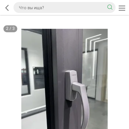
2
/
3