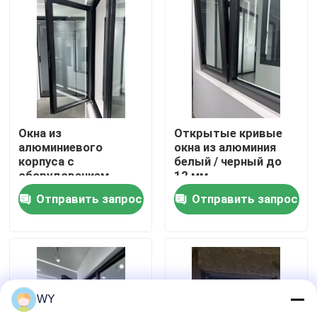
О нас
Путешествие фабрики
Проверка качества
Окна из
Открытые кривые
алюминиевого
окна из алюминия
корпуса с
белый / черный до
Свяжитесь мы
оборудованием
12 мм
Германии 8 мм
стекловолокнистый
Отправить запрос
Отправить запрос
стекло для полной
экран
энергоэффективности
Спросите цитату
Алюминиевые окна
WY
Алюминиевые двухслойные окна