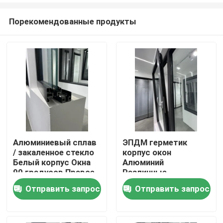
Порекомендованные продукты
Алюминиевый сплав
ЭПДМ герметик
/ закаленное стекло
корпус окон
Дом
Белый корпус Окна
Алюминий
90 градусов Правое
Различные
открытие
поверхностные
Отправить запрос
Отправить запрос
Продукты
нержавеющей стали
обработки
сетка
видео