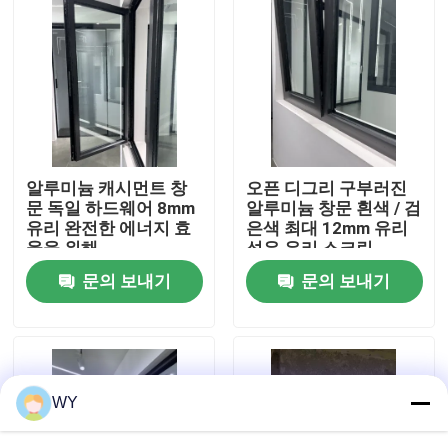
우리에 대하여
공장 여행
품질 관리
알루미늄 캐시먼트 창
오픈 디그리 구부러진
문 독일 하드웨어 8mm
알루미늄 창문 흰색 / 검
유리 완전한 에너지 효
은색 최대 12mm 유리
연락주세요
율을 위해
섬유 유리 스크린
문의 보내기
문의 보내기
인용문을 요구하세요
알루미늄 여닫이 창
WY
알루미늄 두꺼운 창문