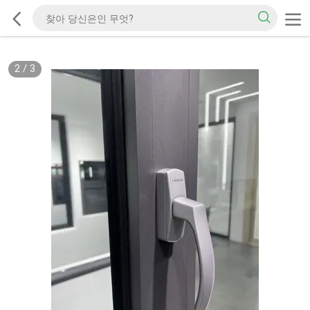
2
/
3