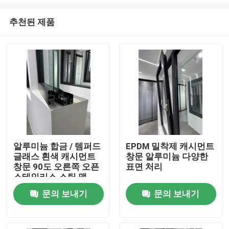
추천된 제품
알루미늄 합금 / 템퍼드
EPDM 밀착제 캐시먼트
글래스 흰색 캐시먼트
창문 알루미늄 다양한
집
창문 90도 오른쪽 오픈
표면 처리
스테인리스 스틸 맷
문의 보내기
문의 보내기
제품
비디오