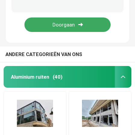
Witte / Zwarte Dubbelglazuur Bifold deuren Aluminium geluidsdicht
Op maat gemaakte aluminium tweevouwdeuren met poedercoating
Aluminium Glijdende Vensters
Zwarte Buitenste Aluminium Tweevoudige deuren geluidsdichte Aluminium Tweevoudige Patio deuren
Poeder gecoate aluminiumauwruimte voor ramen weerbestendige met insecten / zonne-scherm
Aluminiumafstelvensters
Buitenpergola van aluminium
ANDERE CATEGORIEËN VAN ONS
Glasdak Sunroom
Aluminium ruiten
(40)
Waterdichte Tuinluifel
Aluminium schuifdeuren
Aluminium vouwdeuren