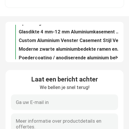
Grootte Op maat gemaakte Casement Windows Aluminium Glas Venster Waterdichtheid
Modern zwart geanodiseerd aluminium vensterglas Dikte 4 mm-12 mm
Ongeveer ons
Op maat gemaakte aluminiumbakkasten Anodisatie / poederbedekte oppervlaktebehandeling
Glasdikte 4 mm-12 mm Aluminiumkasement Vensters geanodiseerd / poedergecoat / houtkorrel
Fabrieksreis
Custom Aluminium Venster Casement Stijl Vensters Gemakkelijk te installeren
Moderne zwarte aluminiumbedekte ramen enkel-, dubbel- en drievoudig glas
Kwaliteitscontrole
Poedercoating / anodiserende aluminium behuizing
Wit Zwart Grijz Aluminium Casement Venster 90 Graden Opening
Contacteer ons
90/180 Openingsgraad Custom Casement Windows Aluminium Waterdicht
Laat een bericht achter
Dubbel / Drievoudig Glas Aluminium Casement Vensters Op maat gemaakte grootte
We bellen je snel terug!
Verzoek om een Citaat
Huis Aluminium Casement Venster Anodisering / Elektroforese / Poedercoating
ISO-poedercoating aluminium beveiligingsvensters energiebesparing
Moderne aluminium ramen woning aluminium poeder coating ramen
Aluminium ruiten
Moderne aluminium geharmoniseerde glazen deur, poeder gecoate aluminium deuren.
Silikon afdichtingsmiddel Aluminium tweevoudige deuren
Aluminium tweevoudige ramen