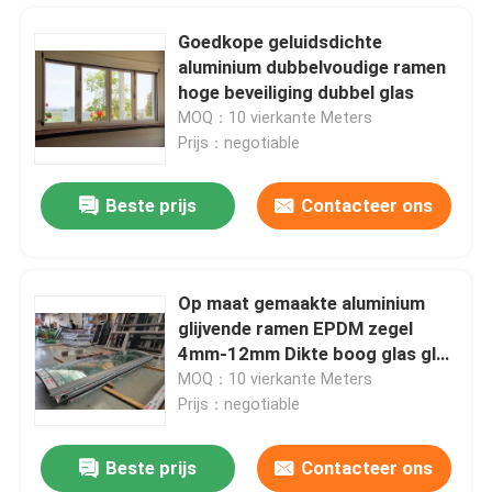
Goedkope geluidsdichte
aluminium dubbelvoudige ramen
hoge beveiliging dubbel glas
MOQ：10 vierkante Meters
Prijs：negotiable
Beste prijs
Contacteer ons
Op maat gemaakte aluminium
glijvende ramen EPDM zegel
Huis
4mm-12mm Dikte boog glas glad
glijdend
MOQ：10 vierkante Meters
Prijs：negotiable
Producten
Beste prijs
Contacteer ons
Stijlvolle aluminium ramen Veiligheid Moderne behuizing Vensters Uitstekende weerstand tegen winddruk
video's