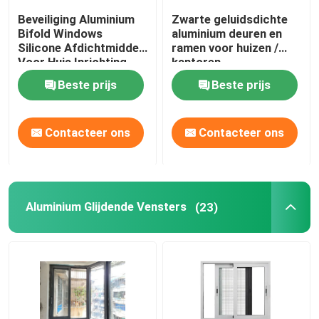
Beveiliging Aluminium
Zwarte geluidsdichte
Bifold Windows
aluminium deuren en
Silicone Afdichtmiddel
ramen voor huizen /
Voor Huis Inrichting
kantoren
Beste prijs
Beste prijs
Contacteer ons
Contacteer ons
Aluminium Glijdende Vensters
(23)