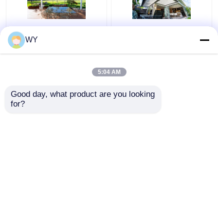
Poedercoating
Duurzaam
WY
Aluminium Pergola
poedergecoat
Buiten maat ISO9001
aluminium pergola
certificaat
buiten SGS-certificaat
5:04 AM
Beste prijs
Beste prijs
Good day, what product are you looking 
for?
Contacteer ons
Contacteer ons
Bekijk meer
Thuis
Ongeveer ons
Contacteer ons
Desktop Site
Sitemap
Privacy Policy