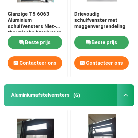
Glanzige T5 6063
Drievoudig
Aluminium
schuifvenster met
schuifvensters Niet-
muggenvergrendeling
thermische breuk voor
de keuken
Beste prijs
Beste prijs
Contacteer ons
Contacteer ons
Aluminiumafstelvensters
(6)