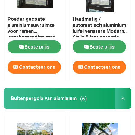
Poeder gecoate
Handmatig /
aluminiumauwruimte
automatisch aluminium
voor ramen
luifel vensters Modern
weerbestendige met
Style 5 jaar garantie
insecten / zonne-
Beste prijs
Beste prijs
scherm
Contacteer ons
Contacteer ons
Buitenpergola van aluminium
(6)