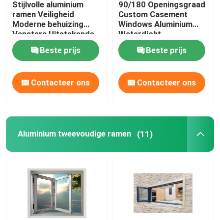
Stijlvolle aluminium
90/180 Openingsgraad
ramen Veiligheid
Custom Casement
Aluminium deuren
Moderne behuizing
Windows Aluminium
Vensters Uitstekende
Waterdicht
weerstand tegen
Beste prijs
Beste prijs
winddruk
de deuren van de aluminiumspil
Contacteer ons
Contacteer ons
Aluminium Franse deuren
Aluminium tweevoudige ramen
(11)