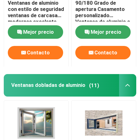
Ventanas de aluminio
90/180 Grado de
con estilo de seguridad
apertura Casamento
Puertas de aluminio
ventanas de carcasa
personalizado
modernas excelente
Ventanas de aluminio a
resistencia a la presión
prueba de agua
Mejor precio
Mejor precio
del viento
puertas de aluminio del pivote
Contacto
Contacto
Puertas francesas de aluminio
Ventanas dobladas de aluminio
(11)