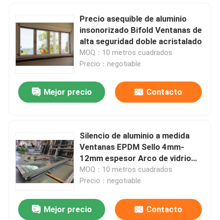
Precio asequible de aluminio
insonorizado Bifold Ventanas de
alta seguridad doble acristalado
MOQ：10 metros cuadrados
Precio：negotiable
Mejor precio
Contacto
Silencio de aluminio a medida
Ventanas EPDM Sello 4mm-
Hogar
12mm espesor Arco de vidrio
deslizante suave
MOQ：10 metros cuadrados
Precio：negotiable
Productos
Mejor precio
Contacto
Ventanas de aluminio con estilo de seguridad ventanas de carcasa modernas excelente resistencia a la presión del viento
vídeos