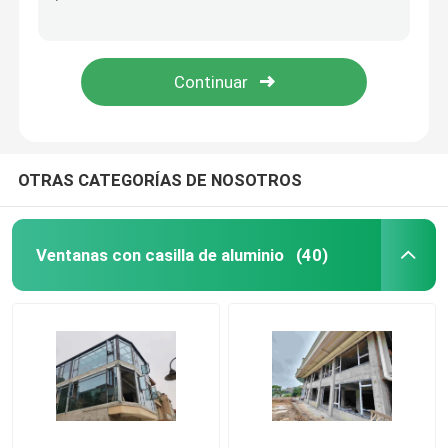
Blanco / Negro Doble acristalado Bifold Puertas de aluminio insonorizado
Puertas plegables de aluminio de altura personalizada Puertas plegables residenciales recubiertas en polvo
Windows de desplazamiento de aluminio
Puertas de aluminio exterior negras de doble doblado Puertas de patio de aluminio de doble doblado a prueba de sonido
Tejido de aluminio recubierto en polvo para ventanas resistentes a la intemperie con insectos / pantalla solar
Ventanas con toldo de aluminio
Pergola de aluminio para exteriores
OTRAS CATEGORÍAS DE NOSOTROS
Sunroom de cristal del tejado
Ventanas con casilla de aluminio
(40)
Toldo impermeable del jardín
puertas correderas de aluminio
Puertas plegables de aluminio