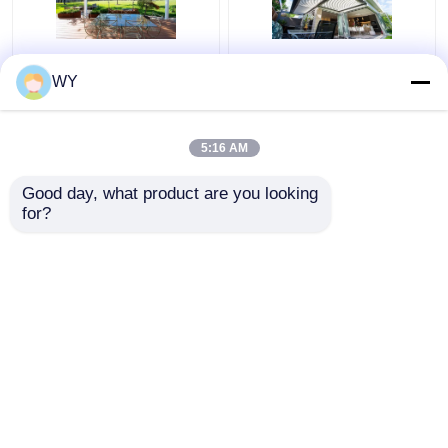
Revestimiento en polvo
Certificado SGS de
WY
de pergola de aluminio
pergola de aluminio
exterior tamaño
revestida en polvo para
personalizado
exteriores
5:16 AM
Certificado ISO9001
Mejor precio
Mejor precio
Good day, what product are you looking 
for?
Contacto
Contacto
Vea más
Inicio
Mapa del Sitio
Contactar Ahora
Desktop Site
Mapa del Sitio
Privacy Policy