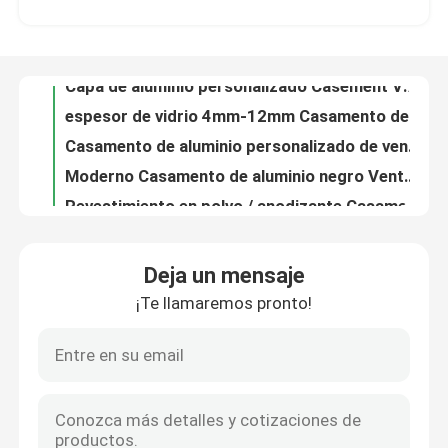
Tamaño Fabricado a medida Casement Ventanas de vidrio de aluminio Ventana de agua estanqueidad
Vidrio de ventanas de aluminio anodizado negro moderno espesor 4 mm-12 mm
Sobre nosotros
Capa de aluminio personalizado Casement Ventanas Anodizado / Tratamiento de superficie recubierto de polvo
espesor de vidrio 4mm-12mm Casamento de aluminio Ventanas anodizadas / recubiertas en polvo / de grano de madera
Viaje de la fábrica
Casamento de aluminio personalizado de ventana estilo ventanas fácil de instalar
Moderno Casamento de aluminio negro Ventanas de vidrio único / doble / triple tipo
Control de calidad
Revestimiento en polvo / anodizante Casamento de aluminio aislamiento acústico de ventanas
Casamento de aluminio blanco negro gris Ventanas de apertura de 90 grados
Éntrenos en contacto con
90/180 Grado de apertura Casamento personalizado Ventanas de aluminio a prueba de agua
Deja un mensaje
Ventanas de aluminio de doble / triple vidrio con casilla tamaño personalizado
¡Te llamaremos pronto!
Pida una cita
Casamento de aluminio para ventanas Anodizado / Electróforesis / Revestimiento en polvo
Revestimiento en polvo ISO de aluminio para ventanas de seguridad Ahorro de energía
Ventanas de aluminio moderno con revestimiento en polvo de aluminio para viviendas
Ventanas con casilla de aluminio
Puertas de vidrio templado de aluminio moderno, puertas de aluminio dobladas en polvo
Silenante de silicona de aluminio puertas dobladas de alta seguridad con vidrio templado
Ventanas dobladas de aluminio