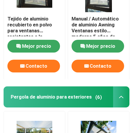
Tejido de aluminio
Manual / Automático
recubierto en polvo
de aluminio Awning
para ventanas
Ventanas estilo
resistentes a la
moderno 5 años de
intemperie con
garantía
Mejor precio
Mejor precio
insectos / pantalla
solar
Contacto
Contacto
Pergola de aluminio para exteriores
(6)