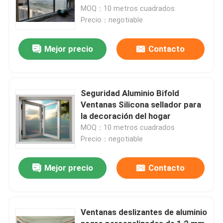
12mm espesor de vidrio
MOQ：10 metros cuadrados
Precio：negotiable
Mejor precio
Contacto
Seguridad Aluminio Bifold
Ventanas Silicona sellador para
la decoración del hogar
MOQ：10 metros cuadrados
Precio：negotiable
Mejor precio
Contacto
Ventanas deslizantes de aluminio