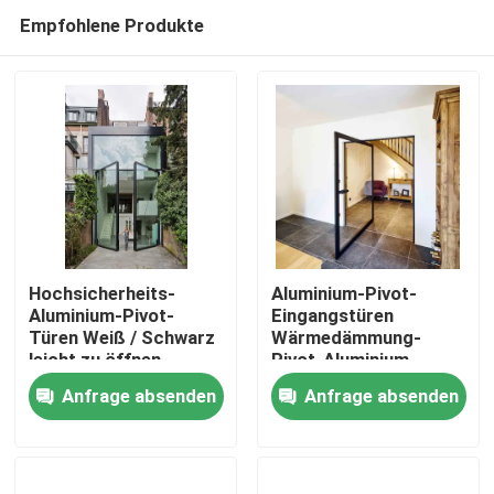
Empfohlene Produkte
Hochsicherheits-
Aluminium-Pivot-
Aluminium-Pivot-
Eingangstüren
Türen Weiß / Schwarz
Wärmedämmung-
Haus
leicht zu öffnen
Pivot-Aluminium-
Wärmedämmung
Türen
Anfrage absenden
Anfrage absenden
Produkte
Videos