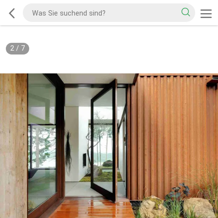
2
/
7