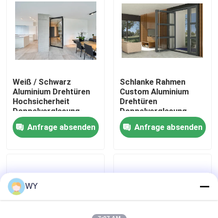
Über uns
Fabrik-Ausflug
Weiß / Schwarz
Schlanke Rahmen
Qualitätskontrolle
Aluminium Drehtüren
Custom Aluminium
Hochsicherheit
Drehtüren
Doppelverglasung
Doppelverglasung
Treten Sie mit uns in Verbindung
Modern
Anfrage absenden
Anfrage absenden
Fordern Sie ein Zitat
Fenster aus Aluminium
WY
Aluminium-Zweifachfenster