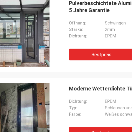
Pulverbeschichtete Alu
5 Jahre Garantie
Öffnung:
Schwingen
Stärke:
2mm
Dichtung:
EPDM
Bestpreis
Moderne Wetterdichte Tü
Dichtung:
EPDM
Typ:
Schleusen un
Farbe:
Weißes schwa