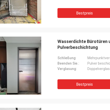
Bestpreis
Wasserdichte Bürotüren u
Pulverbeschichtung
Schließung:
Mehrpunktver
Beenden Sie.:
Pulver beschi
Verglasung:
Doppelverglas
Bestpreis