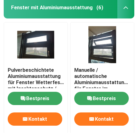
Fenster mit Aluminiumausstattung
(6)
Pulverbeschichtete
Manuelle /
Aluminiumausstattung
automatische
für Fenster Wetterfest
Aluminiumausstattung
mit Insektenschutz /
für Fenster im
Sonnenschutz
modernen Stil 5 Jahre
Bestpreis
Bestpreis
Garantie
Kontakt
Kontakt