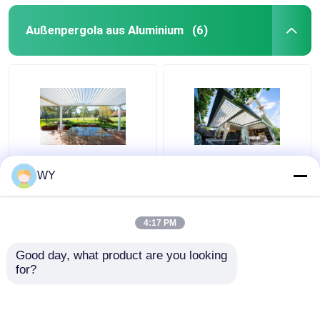
Außenpergola aus Aluminium
(6)
Pulverbeschichtung
Dauerhafte,
WY
Außen-Aluminium-
pulverbeschichtete
Pergola,
Aluminiumpergola für
maßgeschneiderte
den Außenbereich
4:17 PM
Größe ISO9001-
Bestpreis
Bestpreis
Zertifikat
Good day, what product are you looking 
for?
Kontakt
Kontakt