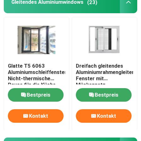
Gleitendes Aluminiumwindows
(23)
Glatte T5 6063
Dreifach gleitendes
Aluminiumschleiffenster
Aluminiumrahmengleitende
Nicht-thermische
Fenster mit
Pause für die Küche
Mückennetz
Bestpreis
Bestpreis
Kontakt
Kontakt