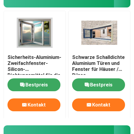
Aluminium-Gehäuse Türen
Schraubtüren aus Aluminium
Aluminium-Französische Türen
Sicherheits-Aluminium-
Schwarze Schalldichte
Zweifachfenster-
Aluminium Türen und
Silicon-
Fenster für Häuser /
Dichtungsmittel für die
Büros
Wohnkultur
Bestpreis
Bestpreis
Kontakt
Kontakt