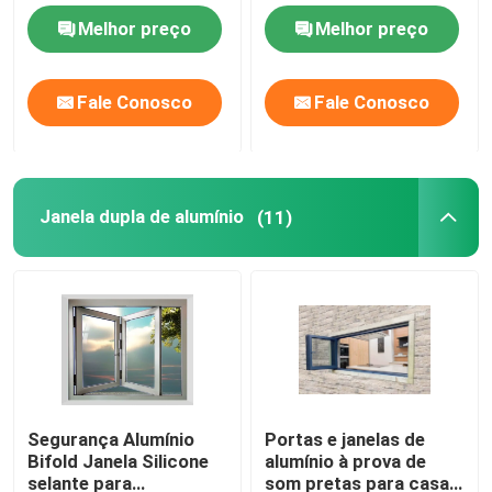
resistência ao vento
impermeável
Melhor preço
Melhor preço
pressão
Windows deslizante de alumínio
Fale Conosco
Fale Conosco
Janela de toldo de alumínio
Pergola de alumínio exterior
Janela dupla de alumínio
(11)
Sunroom de vidro do telhado
Dossel impermeável do jardim
Portas de correr de alumínio
Segurança Alumínio
Portas e janelas de
Bifold Janela Silicone
alumínio à prova de
Portas dobráveis de alumínio
selante para
som pretas para casas