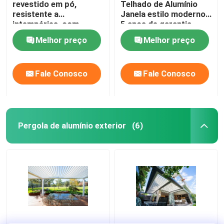
revestido em pó,
Telhado de Alumínio
resistente a
Janela estilo moderno
intempéries, com
5 anos de garantia
insectos e proteção
Melhor preço
Melhor preço
solar
Fale Conosco
Fale Conosco
Pergola de alumínio exterior
(6)