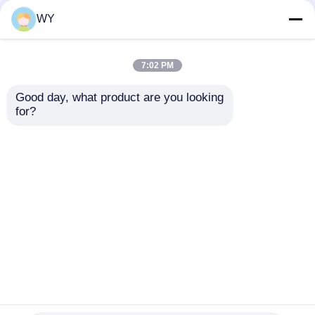
Revestimento em pó de
Pergola de alumínio
pergola de alumínio
revestida com pó
WY
exterior de tamanho
durável para exteriores
personalizado
Certificado SGS
Certificado ISO9001
7:02 PM
Melhor preço
Melhor preço
Good day, what product are you looking 
for?
Fale Conosco
Fale Conosco
Veja mais
Casa
Mapa do Site
Fale Conosco
Desktop Site
Mapa do Site
Privacy Policy
Qualidade
Janela de revestimento de alumínio