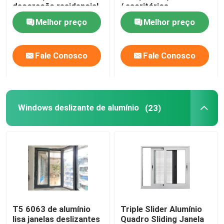
decoração residencial
/ escritórios
Melhor preço
Melhor preço
Portas de revestimento de alumínio
portas de alumínio do pivô
Fale Conosco
Fale Conosco
Portas francesas de alumínio
Windows deslizante de alumínio
(23)
T5 6063 de alumínio
Triple Slider Alumínio
lisa janelas deslizantes
Quadro Sliding Janela