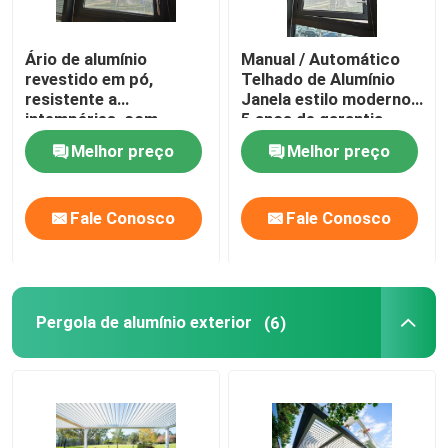
Ário de alumínio
Manual / Automático
revestido em pó,
Telhado de Alumínio
resistente a
Janela estilo moderno
intempéries, com
5 anos de garantia
insectos e proteção
Melhor preço
Melhor preço
solar
Fale Conosco
Fale Conosco
Pergola de alumínio exterior
(6)