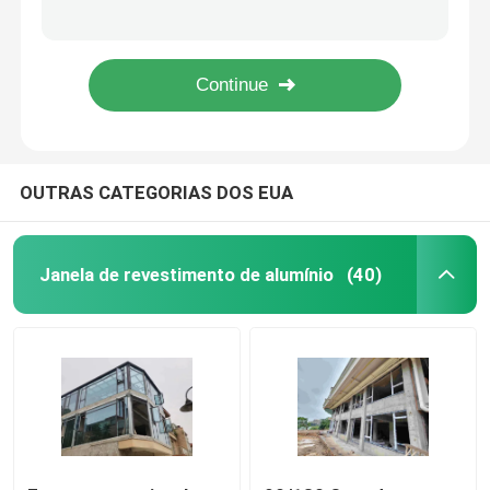
Portas de vidro duplo em branco / preto de alumínio à prova de som
Portas Dobráveis de Alumínio de Alturas Personalizadas Portas Dobráveis Residenciais Revestidas em Pó
Windows deslizante de alumínio
Portas duplas de alumínio exterior preto Portas duplas de alumínio à prova de som Portas de pátio
Ário de alumínio revestido em pó, resistente a intempéries, com insectos e proteção solar
Janela de toldo de alumínio
OUTRAS CATEGORIAS DOS EUA
Pergola de alumínio exterior
Sunroom de vidro do telhado
Janela de revestimento de alumínio
(40)
Dossel impermeável do jardim
Portas de correr de alumínio
Portas dobráveis de alumínio