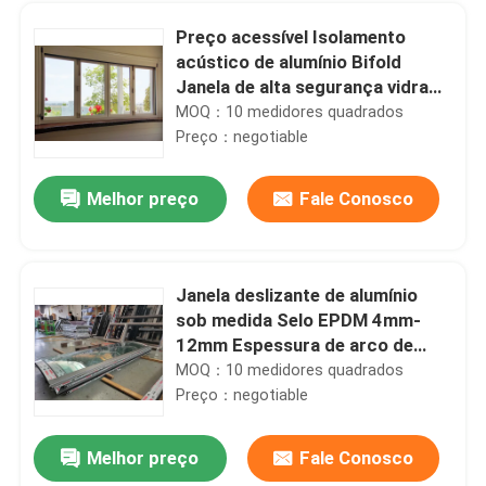
Preço acessível Isolamento
acústico de alumínio Bifold
Janela de alta segurança vidrado
duplo
MOQ：10 medidores quadrados
Preço：negotiable
Melhor preço
Fale Conosco
Janela deslizante de alumínio
sob medida Selo EPDM 4mm-
Casa
12mm Espessura de arco de
vidro deslizante liso
MOQ：10 medidores quadrados
Preço：negotiable
Produtos
Melhor preço
Fale Conosco
Estruturantes janelas de alumínio segurança modernas janelas de revestimento excelente resistência ao vento pressão
vídeos