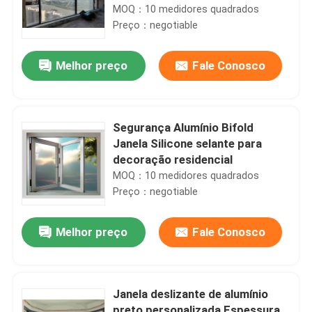
12mm Espessura do vidro
MOQ：10 medidores quadrados
Preço：negotiable
Melhor preço
Fale Conosco
Segurança Alumínio Bifold
Janela Silicone selante para
decoração residencial
MOQ：10 medidores quadrados
Preço：negotiable
Melhor preço
Fale Conosco
Janela deslizante de alumínio
preto personalizada Espessura