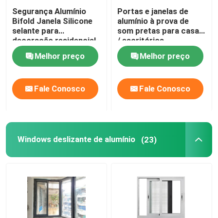
Segurança Alumínio
Portas e janelas de
Bifold Janela Silicone
alumínio à prova de
selante para
som pretas para casas
decoração residencial
/ escritórios
Melhor preço
Melhor preço
Fale Conosco
Fale Conosco
Windows deslizante de alumínio
(23)