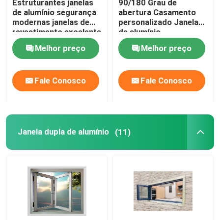
Estruturantes janelas
90/180 Grau de
de alumínio segurança
abertura Casamento
modernas janelas de
personalizado Janela
Portas de revestimento de alumínio
revestimento excelente
de alumínio
resistência ao vento
impermeável
Melhor preço
Melhor preço
pressão
portas de alumínio do pivô
Fale Conosco
Fale Conosco
Portas francesas de alumínio
Janela dupla de alumínio
(11)