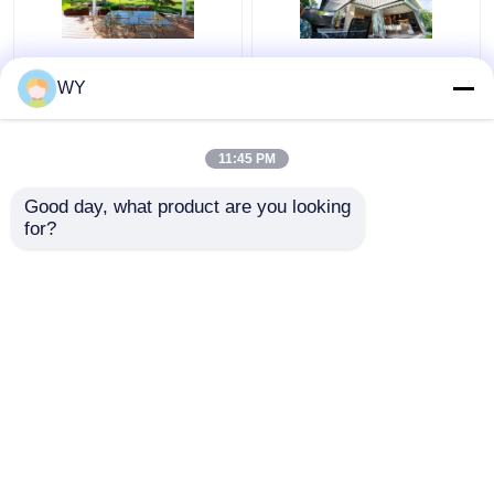
Revestimento em pó de
Pergola de alumínio
WY
pergola de alumínio
revestida com pó
exterior de tamanho
durável para exteriores
personalizado
Certificado SGS
11:45 PM
Certificado ISO9001
Melhor preço
Melhor preço
Good day, what product are you looking 
for?
Fale Conosco
Fale Conosco
Veja mais
Casa
Mapa do Site
Fale Conosco
Desktop Site
Mapa do Site
Privacy Policy