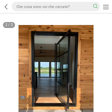
2
/
3