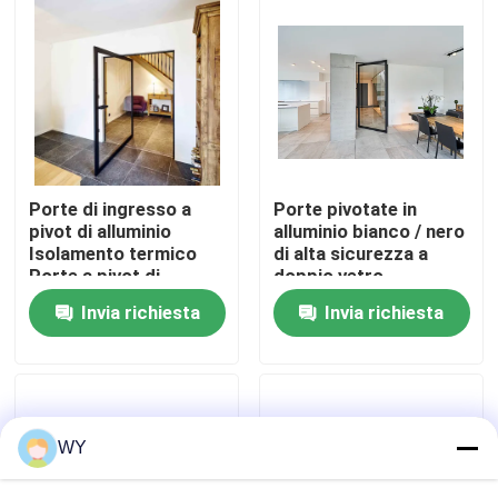
Circa noi
Giro della fabbrica
Controllo di qualità
Porte di ingresso a
Porte pivotate in
pivot di alluminio
alluminio bianco / nero
Isolamento termico
di alta sicurezza a
Contattici
Porte a pivot di
doppio vetro
alluminio
Invia richiesta
Invia richiesta
Richieda una citazione
Finestre in alluminio
WY
Finestre a doppio ripiegamento in alluminio