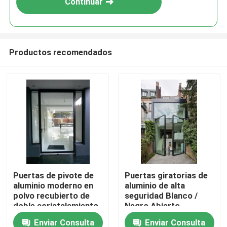
Continuar
Productos recomendados
Hogar
Puertas de pivote de
Puertas giratorias de
aluminio moderno en
aluminio de alta
Productos
polvo recubierto de
seguridad Blanco /
doble acristalamiento
Negro Abierto
tamaño personalizado
aislamiento térmico
Enviar Consulta
Enviar Consulta
vídeos
fácil