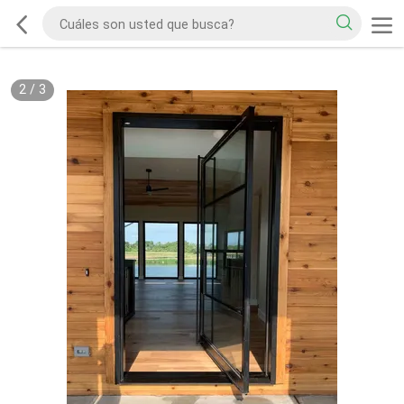
2
/
3