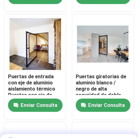
Sobre nosotros
Viaje de la fábrica
Control de calidad
Éntrenos en contacto con
Puertas de entrada
Puertas giratorias de
con eje de aluminio
aluminio blanco /
aislamiento térmico
negro de alta
Puertas con eje de
seguridad de doble
Pida una cita
aluminio
acristalamiento
Enviar Consulta
Enviar Consulta
Ventanas con casilla de aluminio
Ventanas dobladas de aluminio