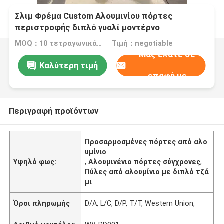
Σλιμ Φρέμα Custom Αλουμινίου πόρτες
περιστροφής διπλό γυαλί μοντέρνο
MOQ：10 τετραγωνικά μέτρα
Τιμή：negotiable
Μας ελάτε σε
Καλύτερη τιμή
επαφή με
Περιγραφή προϊόντων
Προσαρμοσμένες πόρτες από αλο
υμίνιο
Υψηλό φως:
,
Αλουμινένιο πόρτες σύγχρονες
,
Πύλες από αλουμίνιο με διπλό τζά
μι
Όροι πληρωμής
D/A, L/C, D/P, T/T, Western Union,