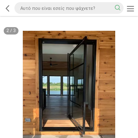
2
/
3