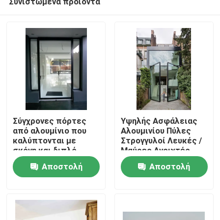
Συνιστώμενα προϊόντα
Σύγχρονες πόρτες
Υψηλής Ασφάλειας
από αλουμίνιο που
Αλουμινίου Πύλες
καλύπτονται με
Στρογγυλοί Λευκές /
σκόνη και διπλό
Μαύρες Ανοιχτές
Σπίτι
τζάμι
Εύκολα Θερμική
Αποστολή
Αποστολή
Μόνωση
Προϊόντα
ερώτησης
ερώτησης
βίντεο