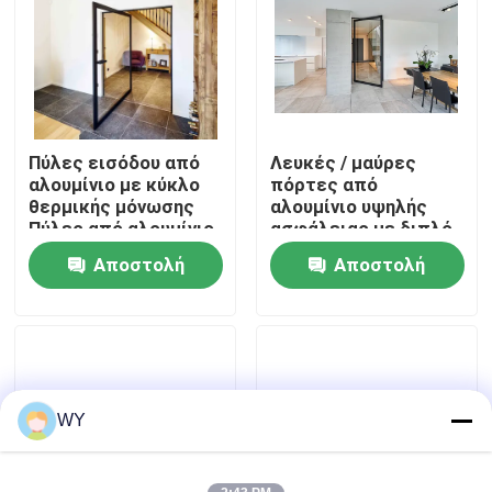
Περίπου εμείς
Γύρος εργοστασίων
Πύλες εισόδου από
Λευκές / μαύρες
αλουμίνιο με κύκλο
πόρτες από
Ποιοτικός έλεγχος
θερμικής μόνωσης
αλουμίνιο υψηλής
Πύλες από αλουμίνιο
ασφάλειας με διπλό
με κύκλο
τζάμι
Αποστολή
Αποστολή
Μας ελάτε σε επαφή με
ερώτησης
ερώτησης
Ζητήστε ένα απόσπασμα
Πλακέτα από αλουμίνιο
WY
Αλουμινένιο διπλό παράθυρο