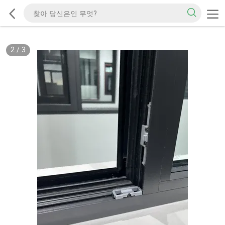
2
/
3