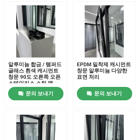
알루미늄 합금 / 템퍼드
EPDM 밀착제 캐시먼트
글래스 흰색 캐시먼트
창문 알루미늄 다양한
창문 90도 오른쪽 오픈
표면 처리
스테인리스 스틸 맷
문의 보내기
문의 보내기
집
제품
비디오