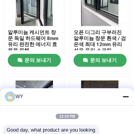
우리에 대하여
알루미늄 캐시먼트 창
오픈 디그리 구부러진
공장 여행
문 독일 하드웨어 8mm
알루미늄 창문 흰색 / 검
유리 완전한 에너지 효
은색 최대 12mm 유리
율을 위해
섬유 유리 스크린
품질 관리
문의 보내기
문의 보내기
연락주세요
인용문을 요구하세요
WY
알루미늄 여닫이 창
12:10 PM
Good day, what product are you looking 
알루미늄 두꺼운 창문