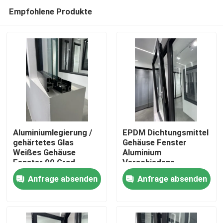
Empfohlene Produkte
Aluminiumlegierung /
EPDM Dichtungsmittel
gehärtetes Glas
Gehäuse Fenster
Weißes Gehäuse
Aluminium
Haus
Fenster 90 Grad
Verschiedene
Rechtsöffnung
Oberflächenbehandlungen
Anfrage absenden
Anfrage absenden
Edelstahlnetz
Produkte
Videos