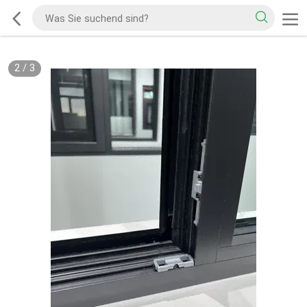
2
/
3