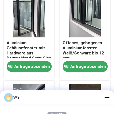
Über uns
Fabrik-Ausflug
Aluminium-
Offenes, gebogenes
Qualitätskontrolle
Gehäusefenster mit
Aluminiumfenster
Hardware aus
Weiß/Schwarz bis 12
Deutschland 8mm Glas
mm
Treten Sie mit uns in Verbindung
für eine vollständige
Glasfaserbildschirm
Anfrage absenden
Anfrage absenden
Energieeffizienz
Fordern Sie ein Zitat
Fenster aus Aluminium
WY
Aluminium-Zweifachfenster