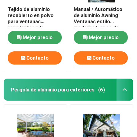
Tejido de aluminio
Manual / Automático
recubierto en polvo
de aluminio Awning
para ventanas
Ventanas estilo
resistentes a la
moderno 5 años de
intemperie con
garantía
Mejor precio
Mejor precio
insectos / pantalla
solar
Contacto
Contacto
Pergola de aluminio para exteriores
(6)