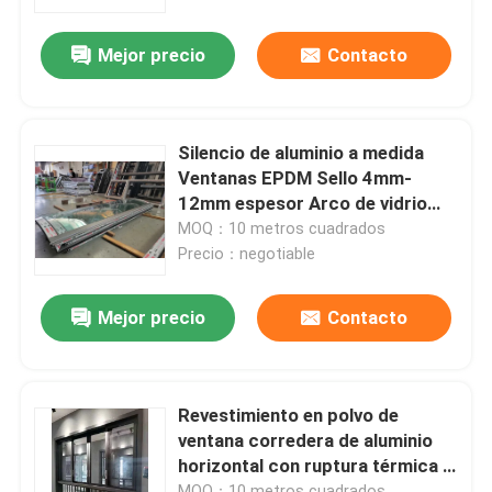
Mejor precio
Contacto
Sobre nosotros
Viaje de la fábrica
Silencio de aluminio a medida
Ventanas EPDM Sello 4mm-
Control de calidad
12mm espesor Arco de vidrio
deslizante suave
MOQ：10 metros cuadrados
Precio：negotiable
Éntrenos en contacto con
Mejor precio
Contacto
Pida una cita
Ventanas con casilla de aluminio
Revestimiento en polvo de
ventana corredera de aluminio
horizontal con ruptura térmica /
Ventanas dobladas de aluminio
no térmica
MOQ：10 metros cuadrados