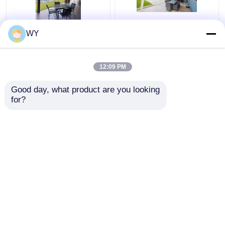
Techo de vidrio
Protección UV Marco
WY
aislante del calor
de aluminio Sala de sol
Protección UV de la
Resistencia al viento
sala de sol Alta
Color personalizado
12:09 PM
durabilidad
Mejor precio
Mejor precio
Good day, what product are you looking 
for?
Contacto
Contacto
Vea más
Inicio
Mapa del Sitio
Contactar Ahora
Desktop Site
Mapa del Sitio
Privacy Policy