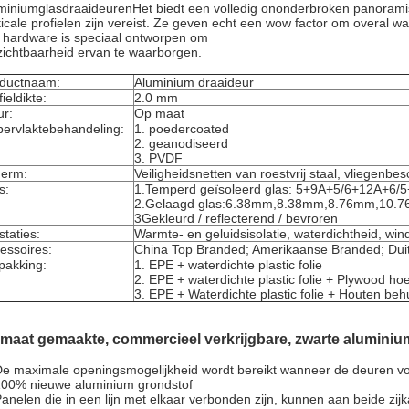
miniumglas
draaideuren
Het biedt een volledig ononderbroken panorami
ticale profielen zijn vereist. Ze geven echt een wow factor om overal 
e hardware is speciaal ontworpen om
zichtbaarheid ervan te waarborgen.
ductnaam:
Aluminium draaideur
ieldikte:
2.0 mm
ur:
Op maat
ervlaktebehandeling:
1. poedercoated
2. geanodiseerd
3. PVDF
erm:
Veiligheidsnetten van roestvrij staal, vliegenb
s:
1.Temperd geïsoleerd glas: 5+9A+5/6+12A+6/5
2.Gelaagd glas:6.38mm,8.38mm,8.76mm,10.7
3Gekleurd / reflecterend / bevroren
staties:
Warmte- en geluidsisolatie, waterdichtheid, win
essoires:
China Top Branded; Amerikaanse Branded; Dui
pakking:
1. EPE + waterdichte plastic folie
2. EPE + waterdichte plastic folie + Plywood ho
3. EPE + Waterdichte plastic folie + Houten beh
maat gemaakte, commercieel verkrijgbare, zwarte aluminiu
De maximale openingsmogelijkheid wordt bereikt wanneer de deuren vol
100% nieuwe aluminium grondstof
Panelen die in een lijn met elkaar verbonden zijn, kunnen aan beide zi