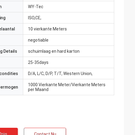
m
WY-Tec
ing
ISO,CE,
elaantal
10 vierkante Meters
negotiable
g Details
schuimlaag en hard karton
25-35days
condities
D/A, L/C, D/P, T/T, Western Union,
1000 Vierkante Meter/Vierkante Meters
 vermogen
per Maand
rijs
Contact Nu