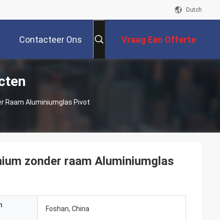
Dutch
Contacteer Ons
Vraag Een Offerte
cten
Aan
r Raam Aluminiumglas Pivot
nium zonder raam Aluminiumglas
n
Foshan, China