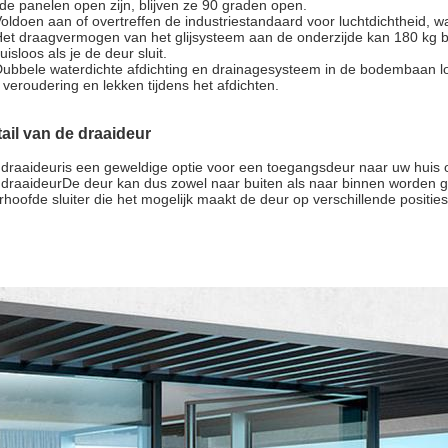
 de panelen open zijn, blijven ze 90 graden open.
Voldoen aan of overtreffen de industriestandaard voor luchtdichtheid, wat
Het draagvermogen van het glijsysteem aan de onderzijde kan 180 kg ber
isloos als je de deur sluit.
Dubbele waterdichte afdichting en drainagesysteem in de bodembaan 
 veroudering en lekken tijdens het afdichten.
ail van de draaideur
n
draaideur
is een geweldige optie voor een toegangsdeur naar uw huis o
n
draaideur
De deur kan dus zowel naar buiten als naar binnen worden 
rhoofde sluiter die het mogelijk maakt de deur op verschillende positie