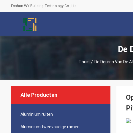
Foshan WY Building Technology Co., Ltd.
De 
Thuis
/
De Deuren Van De A
Alle Producten
Op
Pi
Aluminium ruiten
Aluminium tweevoudige ramen