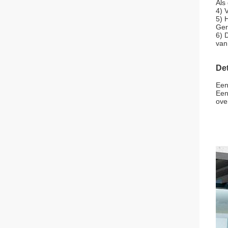
Als
4) 
5) 
Geru
6) 
van
Det
Ee
Ee
ove