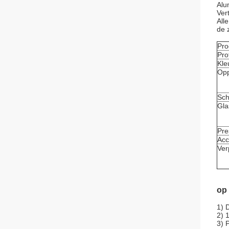
Alu
Ver
All
de 
Pro
Prof
Kle
Opp
Sch
Gla
Pre
Acc
Ver
op 
1) 
2) 
3) 