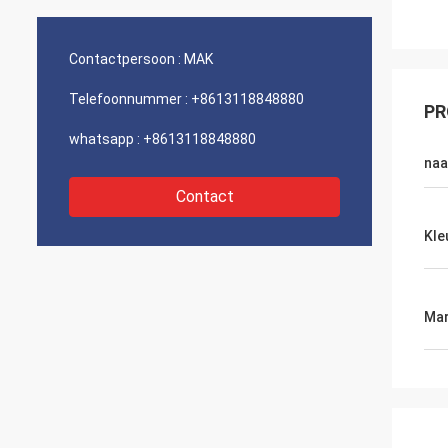
Contactpersoon :
MAK
Telefoonnummer :
+8613118848880
PR
whatsapp :
+8613118848880
na
Contact
Kle
Mar