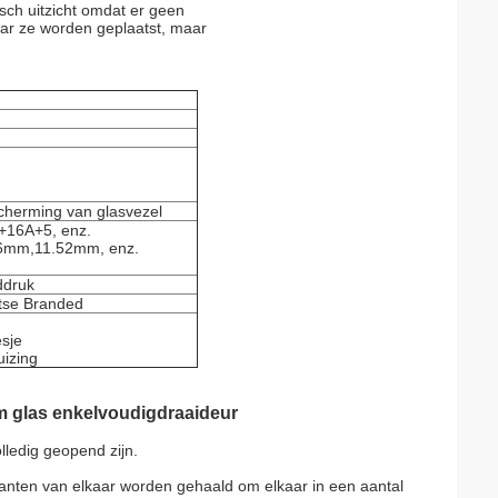
sch uitzicht omdat er geen
waar ze worden geplaatst, maar
escherming van glasvezel
+16A+5, enz.
6mm,11.52mm, enz.
ddruk
tse Branded
esje
uizing
m glas enkelvoudig
draaideur
ledig geopend zijn.
jkanten van elkaar worden gehaald om elkaar in een aantal