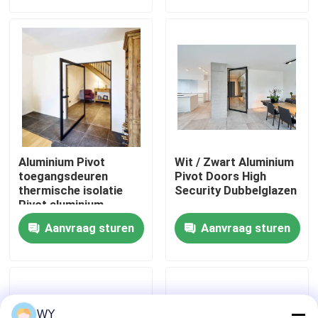
Ongeveer ons
Fabrieksreis
Kwaliteitscontrole
Aluminium Pivot
Wit / Zwart Aluminium
Contacteer ons
toegangsdeuren
Pivot Doors High
thermische isolatie
Security Dubbelglazen
Pivot aluminium
deuren
Verzoek om een Citaat
Aanvraag sturen
Aanvraag sturen
Aluminium ruiten
Aluminium tweevoudige ramen
WY