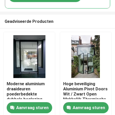
Geadviseerde Producten
Huis
Moderne aluminium
Hoge beveiliging
draaideuren
Aluminium Pivot Doors
poederbedekte
Wit / Zwart Open
Producten
dubbele beglazing
Makkelijk Thermische
maat aangepast
isolatie
Aanvraag sturen
Aanvraag sturen
video's