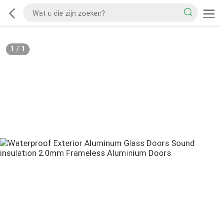
1
/
1