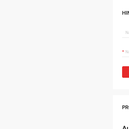
HI
PR
Au