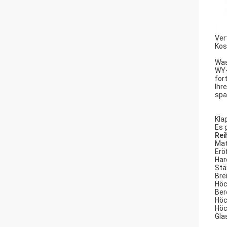
Ver
Kos
Was
WY-
for
Ihr
spa
Kla
Es 
Rei
Mat
Erö
Har
Stä
Bre
Höc
Ber
Höc
Höc
Gla