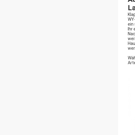
L
Kla
WY-
ein
Ihr
Nac
wei
Hau
wer
Wäh
Art