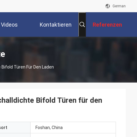
German
Videos
Kontaktieren
Referenzen
Sie Uns
te
 Bifold Türen Für Den Laden
alldichte Bifold Türen für den
sort
Foshan, China