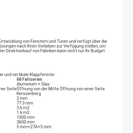
Entwicklung von Fenstern und Türen und verfügt über die
ösungen nach Ihren Vorlieben zur Verfügung stellen, um
nDer Direktverkauf von Fabriken kann nicht nur Ihr Budget
r und vertikale Klappfenster.
68 Faltserien
Aluminium + Glas
ner Seite
Öffnung von der Mitte Öffnung von einer Seite
Kerssenberg
2 mm
77.3 mm
3.6 m2
1.6 m2
1000 mm
3600 mm
5 mm+27A+5 mm