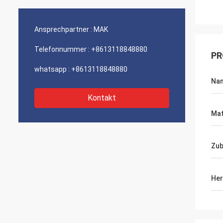
Ansprechpartner :
MAK
Telefonnummer :
+8613118848880
PR
whatsapp :
+8613118848880
Na
Kontakt
Mat
Zub
Her