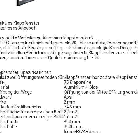
tikales Klappfenster
tenloses Angebot
 sind die Vorteile von Aluminiumklappfenstern?
TEC konzentriert sich seit mehr als 20 Jahren auf die Forschung und 
tschrittlichste Fenster- und Türproduktionstechnologie.Kann Design-L
e individuellen Bedürfnisse für personalisierte Klappfenster zu erfülle
ren, sondern Ihnen auch Qualitätssicherung bieten.
ppfenster: Spezifikationen
gibt zwei Öffnungsmethoden für Klappfenster: horizontale Klappfenste
he
75 Klappreihe
erial
Aluminium + Glas
ffnung der Wege
Öffnung von der Mitte Öffnung von ei
dware
Aosi
rke
2 mm
ite des Profilbereichs
74.5 mm
hstfläche für ein einzelnes Blatt
2.4 m2
echnet aus einem einzigen Blatt
1.6 m2
hstbreite
800 mm
hsthöhe
3000 mm
s
5 mm+27A+5 mm