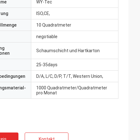
ame
WY-Tec
erung
ISO,CE,
ellmenge
10 Quadratmeter
negotiable
ng
Schaumschicht und Hartkarton
ionen
25-35days
bedingungen
D/A, L/C, D/P, T/T, Western Union,
ngsmaterial-
1000 Quadratmeter/Quadratmeter
pro Monat
eis
Kontakt