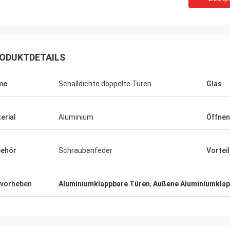
ODUKTDETAILS
me
Schalldichte doppelte Türen
Glas
erial
Aluminium
Öffnen
ehör
Schraubenfeder
Vortei
vorheben
Aluminiumklappbare Türen
,
Außene Aluminiumklap