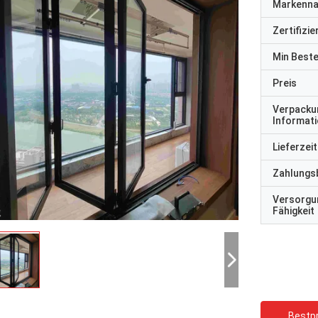
Markenn
Zertifizi
Min Best
Preis
Verpacku
Informat
Lieferzeit
Zahlungs
Versorgu
Fähigkeit
Bestpr