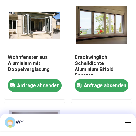
Über uns
Fabrik-Ausflug
Qualitätskontrolle
Wohnfenster aus
Erschwinglich
Aluminium mit
Schalldichte
Doppelverglasung
Aluminium Bifold
Treten Sie mit uns in Verbindung
Fenster
Hochsicherheit
Anfrage absenden
Anfrage absenden
Doppelverglasung
Fordern Sie ein Zitat
Fenster aus Aluminium
WY
Aluminium-Zweifachfenster