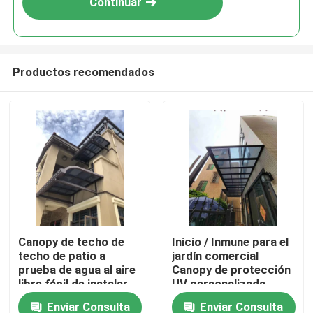
Continuar
Productos recomendados
Hogar
Canopy de techo de
Inicio / Inmune para el
techo de patio a
jardín comercial
Productos
prueba de agua al aire
Canopy de protección
libre fácil de instalar
UV personalizada
Enviar Consulta
Enviar Consulta
vídeos