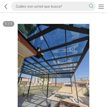
1
/
1