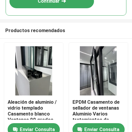
Continuar
Productos recomendados
Hogar
Aleación de aluminio /
EPDM Casamento de
vidrio templado
sellador de ventanas
Productos
Casamento blanco
Aluminio Varios
Ventanas 90 grados
tratamientos de
de apertura derecha
superficie
Enviar Consulta
Enviar Consulta
vídeos
malla de acero