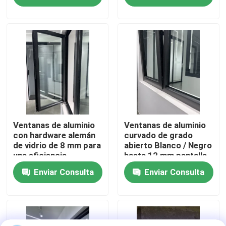
inoxidable
Sobre nosotros
Viaje de la fábrica
Control de calidad
Éntrenos en contacto con
Ventanas de aluminio
Ventanas de aluminio
con hardware alemán
curvado de grado
de vidrio de 8 mm para
abierto Blanco / Negro
una eficiencia
hasta 12 mm pantalla
Pida una cita
energética completa
de fibra de vidrio de
Enviar Consulta
Enviar Consulta
vidrio
Ventanas con casilla de aluminio
Ventanas dobladas de aluminio