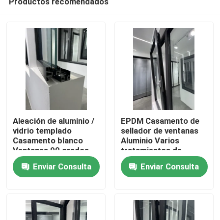
Productos recomendados
Aleación de aluminio /
EPDM Casamento de
vidrio templado
sellador de ventanas
Casamento blanco
Aluminio Varios
Ventanas 90 grados
tratamientos de
Hogar
de apertura derecha
superficie
Enviar Consulta
Enviar Consulta
malla de acero
inoxidable
Productos
vídeos