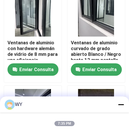
Sobre nosotros
Viaje de la fábrica
Ventanas de aluminio
Ventanas de aluminio
con hardware alemán
curvado de grado
Control de calidad
de vidrio de 8 mm para
abierto Blanco / Negro
una eficiencia
hasta 12 mm pantalla
energética completa
de fibra de vidrio de
Enviar Consulta
Enviar Consulta
Éntrenos en contacto con
vidrio
Pida una cita
WY
Ventanas con casilla de aluminio
7:35 PM
Ventanas dobladas de aluminio