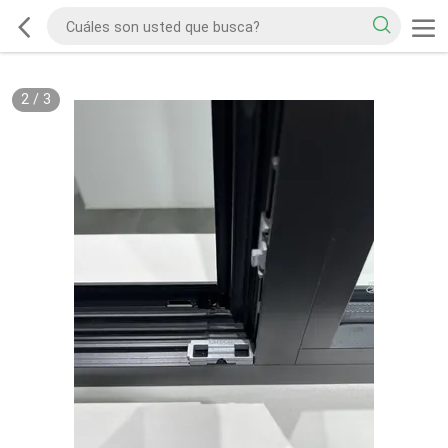
2
/
3